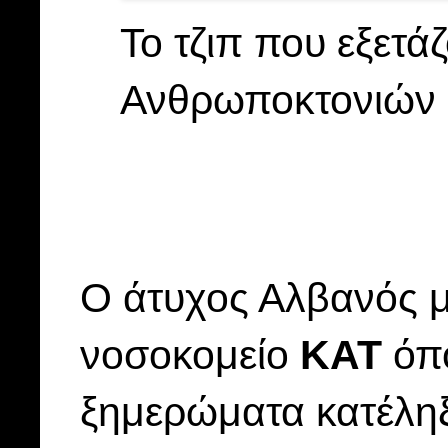
Το τζιπ που εξετά
Ανθρωποκτονιών
Ο άτυχος Αλβανός μ
νοσοκομείο
ΚΑΤ
όπο
ξημερώματα κατέληξ