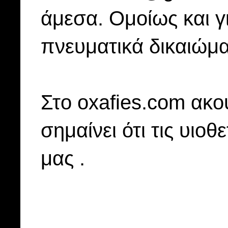
άμεσα. Ομοίως και γ
πνευματικά δικαιώμα
Στo oxafies.com ακού
σημαίνει ότι τις υιοθ
μας .