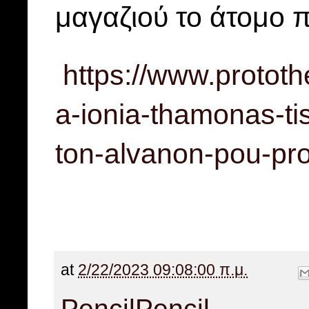
μαγαζιού το άτομο
https://www.protot
a-ionia-thamonas-ti
ton-alvanon-pou-proi
at
2/22/2023 09:08:00 π.μ.
Pencil
Pencil