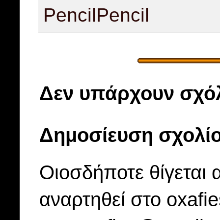
Pencil
Pencil
Δεν υπάρχουν σχόλ
Δημοσίευση σχολί
Οιοσδήποτε θίγεται 
αναρτηθεί στο oxafi