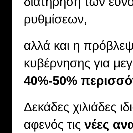
διατήρηση των ευν
ρυθμίσεων,
αλλά και η πρόβλεψ
κυβέρνησης για με
40%-50% περισσότ
Δεκάδες χιλιάδες ι
αφενός τις
νέες αν