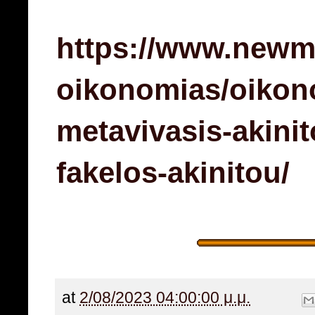
https://www.newm
oikonomias/oikono
metavivasis-akinit
fakelos-akinitou/
at
2/08/2023 04:00:00 μ.μ.