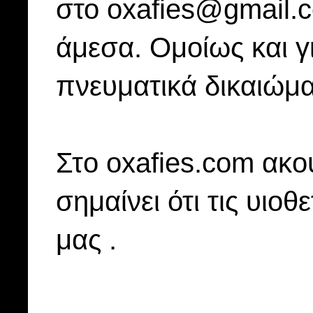
στο oxafies@gmail.
άμεσα. Ομοίως και γ
πνευματικά δικαιώμα
Στo oxafies.com ακού
σημαίνει ότι τις υιοθ
μας .