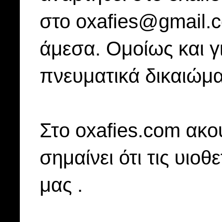
στο oxafies@gmail.
άμεσα. Ομοίως και γ
πνευματικά δικαιώμα
Στo oxafies.com ακού
σημαίνει ότι τις υιοθ
μας .