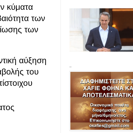
ύν κύματα
βαιότητα των
βίωσης των
αντική αύξηση
_
αβολής του
τίστοιχου
ατος