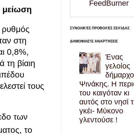
FeedBurner
η μείωση
ς ρυθμός
ΣΥΝΟΛΙΚΈΣ ΠΡΟΒΟΛΈΣ ΣΕΛΊΔΑΣ
ταν στη
ΔΗΜΟΦΙΛΕΊΣ ΑΝΑΡΤΉΣΕΙΣ
αι 0,8%,
Ένας
 τη βίαιη
γελοίος
ιπέδου
δήμαρχο
Ψινάκης. Η περ
ελεστεί τους
του καιγόταν κι
αυτός στο νησί 
γκέι- Μύκονο
εδο των
γλεντούσε !
ατος, το