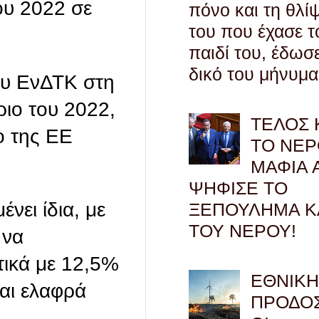
ου 2022 σε
πόνο και τη θλί
του που έχασε τ
παιδί του, έδωσ
δικό του μήνυμα
ου ΕνΔΤΚ στη
ριο του 2022,
ΤΕΛΟΣ 
ο της ΕΕ
ΤΟ ΝΕΡ
ΜΑΦΙΑ 
ΨΗΦΙΣΕ ΤΟ
νει ίδια, με
ΞΕΠΟΥΛΗΜΑ Κ
ΤΟΥ ΝΕΡΟΥ!
 να
τικά με 12,5%
ΕΘΝΙΚ
και ελαφρά
ΠΡΟΔΟΣ