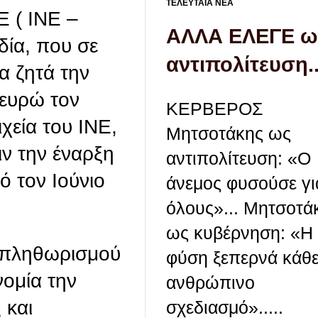
ΤΕΛΕΥΤΑΙΑ ΝΕΑ
Ε ( ΙΝΕ –
ΑΛΛΑ ΕΛΕΓΕ ω
δία, που σε
αντιπολίτευση..
α ζητά την
ευρώ τον
ΚΕΡΒΕΡΟΣ
χεία του ΙΝΕ,
Μητσοτάκης ως
ιν την έναρξη
αντιπολίτευση: «Ο
ό τον Ιούνιο
άνεμος φυσούσε γι
όλους»... Μητσοτά
ως κυβέρνηση: «Η
υ πληθωρισμού
φύση ξεπερνά κάθ
νομία την
ανθρώπινο
 και
σχεδιασμό».....