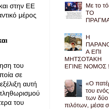
Με το τό
και στην ΕΕ
ΤΟ
αντικό μέρος
ΠΡΑΓΜ
Η
και
ΠΑΡΑΝ
Α ΕΠΙ
ΜΗΤΣΟΤΑΚΗ
ξηση του
ΕΓΙΝΕ ΝΟΜΟΣ !
ποία σε
«Ο πατέ
εξέλιξη αυτή
του ενός
 πληθωρισμού
των δύο
τερα του
πιλότων, μέσα 