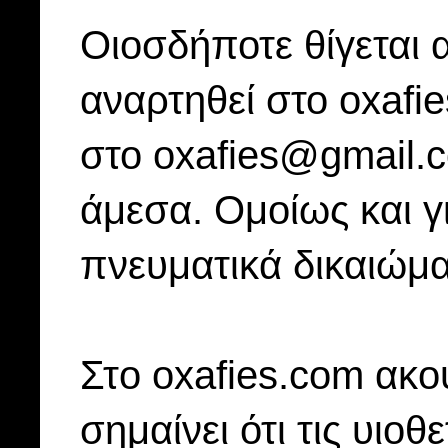
Οιοσδήποτε θίγεται 
αναρτηθεί στο oxafi
στο oxafies@gmail.
άμεσα. Ομοίως και γ
πνευματικά δικαιώμα
Στo oxafies.com ακού
σημαίνει ότι τις υιοθ