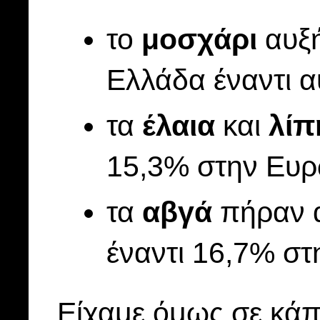
το
μοσχάρι
αυξ
Ελλάδα έναντι 
τα
έλαια
και
λίπ
15,3% στην Ευ
τα
αβγά
πήραν 
έναντι 16,7% σ
Είχαμε όμως σε κάπ