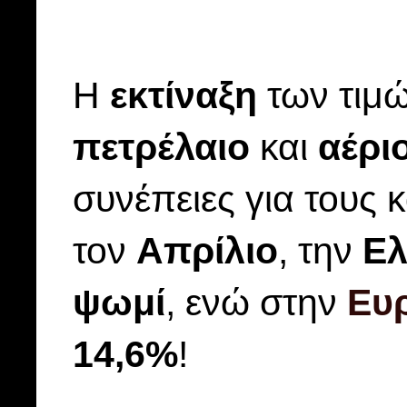
Η
εκτίναξη
των τιμ
πετρέλαιο
και
αέρι
συνέπειες για τους 
τον
Απρίλιο
, την
Ελ
ψωμί
, ενώ στην
Ευ
14,6%
!