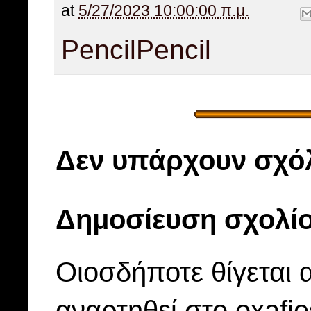
at
5/27/2023 10:00:00 π.μ.
Pencil
Pencil
Δεν υπάρχουν σχόλ
Δημοσίευση σχολί
Οιοσδήποτε θίγεται 
αναρτηθεί στο oxafi