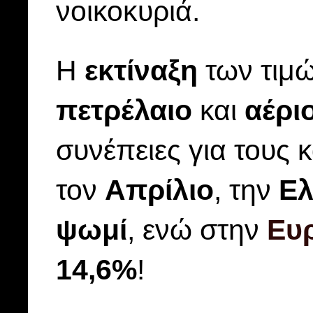
νοικοκυριά.
Η
εκτίναξη
των τιμ
πετρέλαιο
και
αέρι
συνέπειες για τους 
τον
Απρίλιο
, την
Ελ
ψωμί
, ενώ στην
Ευ
14,6%
!