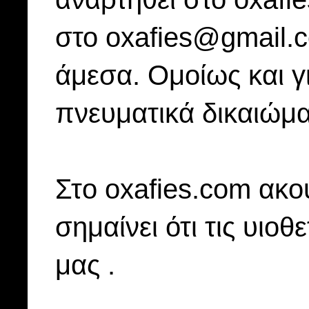
στο oxafies@gmail.
άμεσα. Ομοίως και γ
πνευματικά δικαιώμα
Στo oxafies.com ακού
σημαίνει ότι τις υιοθ
μας .