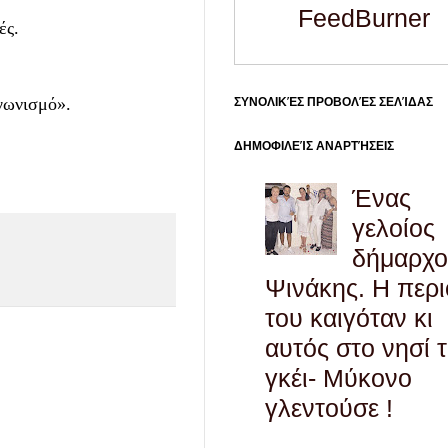
FeedBurner
ές.
γωνισμό».
ΣΥΝΟΛΙΚΈΣ ΠΡΟΒΟΛΈΣ ΣΕΛΊΔΑΣ
ΔΗΜΟΦΙΛΕΊΣ ΑΝΑΡΤΉΣΕΙΣ
Ένας
γελοίος
δήμαρχο
Ψινάκης. Η περ
του καιγόταν κι
αυτός στο νησί 
γκέι- Μύκονο
γλεντούσε !