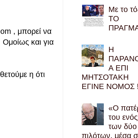
Με το τό
ΤΟ
ΠΡΑΓΜ
com , μπορεί να
 Ομοίως και για
Η
ΠΑΡΑΝ
Α ΕΠΙ
οθετούμε η ότι
ΜΗΤΣΟΤΑΚΗ
ΕΓΙΝΕ ΝΟΜΟΣ !
«Ο πατέ
του ενός
των δύο
πιλότων, μέσα 