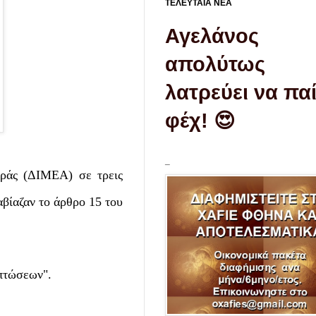
ΤΕΛΕΥΤΑΙΑ ΝΕΑ
Αγελάνος
απολύτως
λατρεύει να παί
φέχ! 😍
_
οράς (ΔΙΜΕΑ) σε τρεις
βίαζαν το άρθρο 15 του
κπτώσεων".