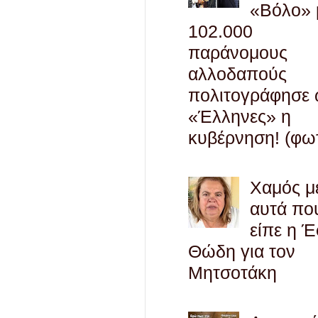
«Βόλο» 
102.000
παράνομους
αλλοδαπούς
πολιτογράφησε
«Έλληνες» η
κυβέρνηση! (φω
Χαμός μ
αυτά πο
είπε η 
Θώδη για τον
Μητσοτάκη