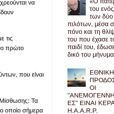
«Ο πατέ
χρεούνται να
του ενός
ίδουν
των δύο
πιλότων, μέσα 
πόνο και τη θλί
ε τις
του που έχασε τ
παιδί του, έδωσ
το πρώτο
δικό του μήνυμα
ΕΘΝΙΚ
ύντων, που είναι
ΠΡΟΔΟΣ
ΟΙ
"ΑΝΕΜΟΓΕΝΝΗ
 Μίσθωσης: Τα
ΕΣ" ΕΙΝΑΙ ΚΕΡ
H.A.A.R.P.
το οποίο σήμερα