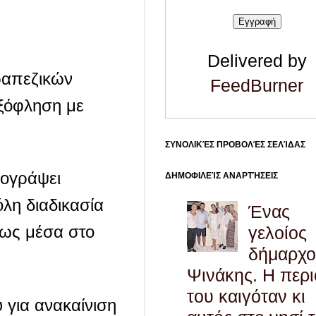
Delivered by
τραπεζικών
FeedBurner
εξόφληση με
ΣΥΝΟΛΙΚΈΣ ΠΡΟΒΟΛΈΣ ΣΕΛΊΔΑΣ
πογράψει
ΔΗΜΟΦΙΛΕΊΣ ΑΝΑΡΤΉΣΕΙΣ
λη διαδικασία
Ένας
ρως μέσα στο
γελοίος
δήμαρχο
Ψινάκης. Η περ
του καιγόταν κι
 για ανακαίνιση