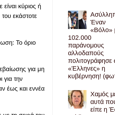
ε είναι κύριος ή
Ασύλληπ
 του εκάστοτε
Έναν
«Βόλο» 
102.000
ωση: Το όριο
παράνομους
αλλοδαπούς
πολιτογράφησε
«Έλληνες» η
εβαίωσης για μη
κυβέρνηση! (φω
 για την
αν έως και εννέα
Χαμός μ
αυτά πο
είπε η 