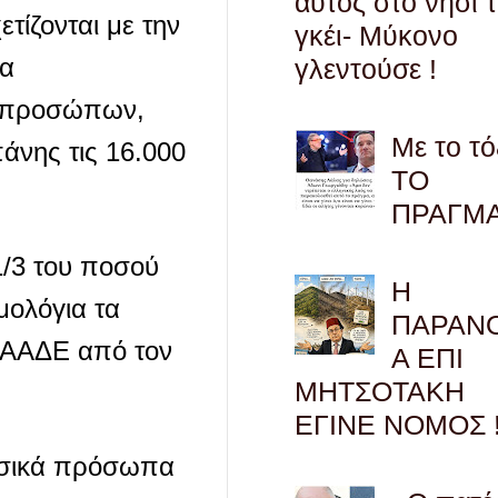
αυτός στο νησί 
τίζονται με την
γκέι- Μύκονο
σα
γλεντούσε !
ν προσώπων,
Με το τό
άνης τις 16.000
ΤΟ
ΠΡΑΓΜ
1/3 του ποσού
Η
μολόγια τα
ΠΑΡΑΝ
ν ΑΑΔΕ από τον
Α ΕΠΙ
ΜΗΤΣΟΤΑΚΗ
ΕΓΙΝΕ ΝΟΜΟΣ !
υσικά πρόσωπα