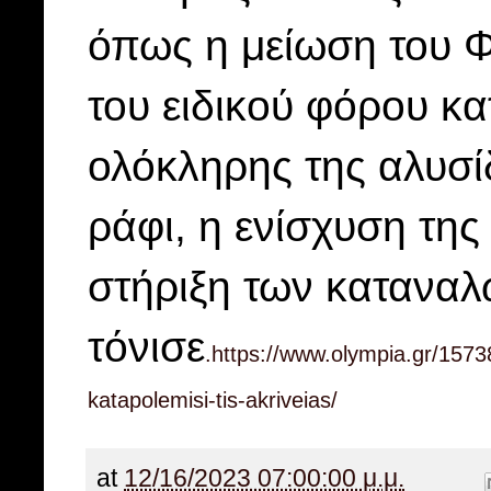
όπως η μείωση του Φ
του ειδικού φόρου κ
ολόκληρης της αλυσ
ράφι, η ενίσχυση τη
στήριξη των κατανα
τόνισε
.https://www.olympia.gr/15738
katapolemisi-tis-akriveias/
at
12/16/2023 07:00:00 μ.μ.