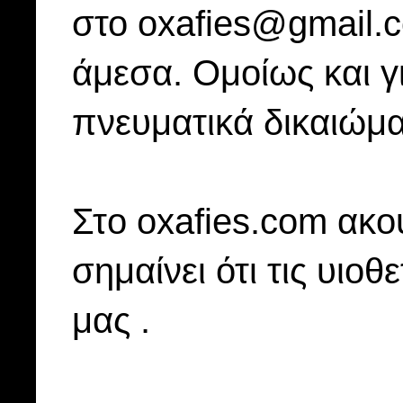
στο oxafies@gmail.
άμεσα. Ομοίως και γ
πνευματικά δικαιώμα
Στo oxafies.com ακού
σημαίνει ότι τις υιοθ
μας .