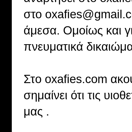
στο oxafies@gmail.
άμεσα. Ομοίως και γ
πνευματικά δικαιώμα
Στo oxafies.com ακού
σημαίνει ότι τις υιοθ
μας .