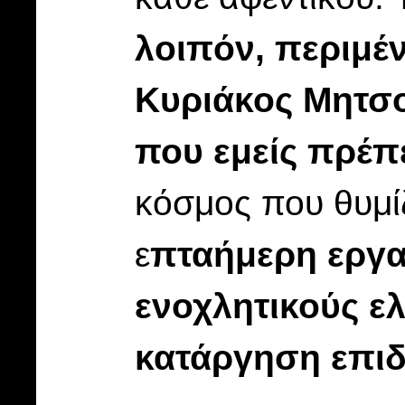
λοιπόν, περιμέν
Κυριάκος Μητσο
που εμείς πρέπ
κόσμος που θυμί
ε
πταήμερη εργα
ενοχλητικούς ελ
κατάργηση επι