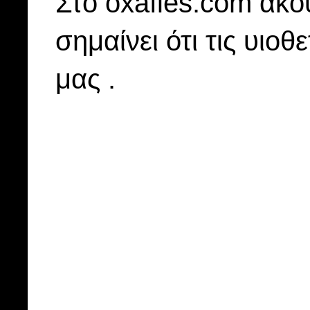
Στo oxafies.com ακού
σημαίνει ότι τις υιοθ
μας .