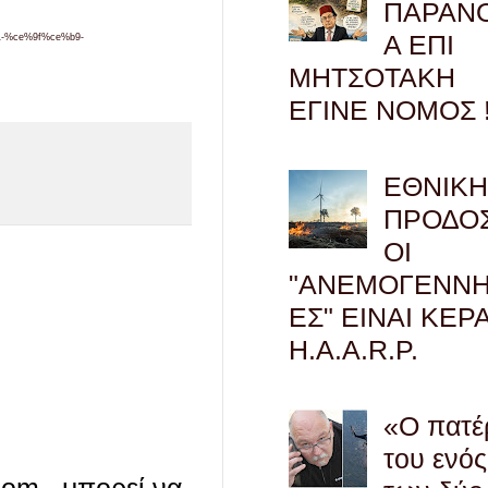
ΠΑΡΑΝ
Α ΕΠΙ
-%ce%9f%ce%b9-
ΜΗΤΣΟΤΑΚΗ
ΕΓΙΝΕ ΝΟΜΟΣ !
ΕΘΝΙΚ
ΠΡΟΔΟΣ
ΟΙ
"ΑΝΕΜΟΓΕΝΝΗ
ΕΣ" ΕΙΝΑΙ ΚΕΡ
H.A.A.R.P.
«Ο πατέ
του ενός