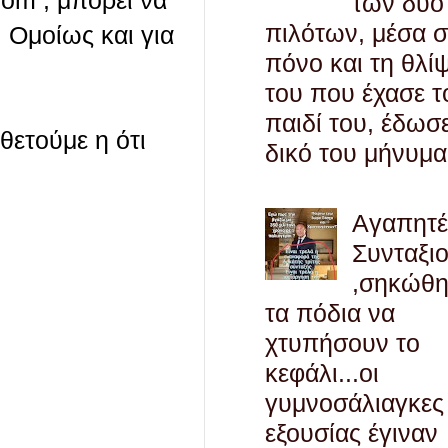
com , μπορεί να
των δύο
πιλότων, μέσα 
 Ομοίως και για
πόνο και τη θλί
του που έχασε τ
παιδί του, έδωσ
οθετούμε η ότι
δικό του μήνυμα
Αγαπητ
Συνταξι
,σηκώθ
τα πόδια να
χτυπήσουν το
κεφάλι...οι
γυμνοσάλιαγκες
εξουσίας έγιναν