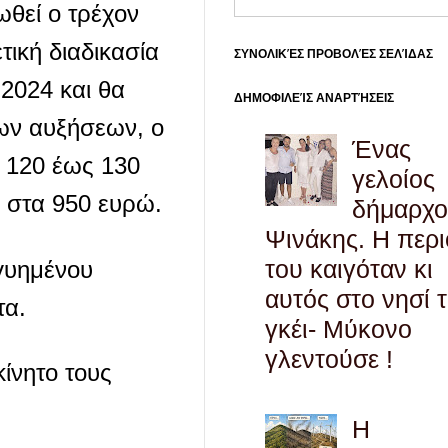
ωθεί ο τρέχον
ική διαδικασία
ΣΥΝΟΛΙΚΈΣ ΠΡΟΒΟΛΈΣ ΣΕΛΊΔΑΣ
 2024 και θα
ΔΗΜΟΦΙΛΕΊΣ ΑΝΑΡΤΉΣΕΙΣ
των αυξήσεων, ο
Ένας
ν 120 έως 130
γελοίος
ό στα 950 ευρώ.
δήμαρχο
Ψινάκης. Η περ
του καιγόταν κι
γγυημένου
αυτός στο νησί 
τα.
γκέι- Μύκονο
γλεντούσε !
ίνητο τους
Η