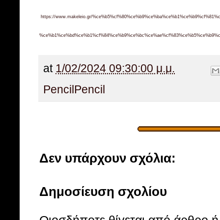
https://www.makeleio.gr/%ce%b5%cf%80%ce%b9%ce%ba%ce%b1%ce%b9%cf%8
%ce%b1%ce%bd%ce%b1%cf%84%ce%b9%ce%bc%ce%ae%cf%83%ce%b5%ce%b9%cf%
at
1/02/2024 09:30:00 μ.μ.
Pencil
Pencil
Δεν υπάρχουν σχόλια:
Δημοσίευση σχολίου