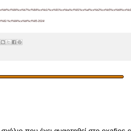
1%ce%bf%cf%84%ce%b7%cf%84%ce%b1/%ce%91%ce%ba%cf%81%ce%af%ce%b2%ce%b5%ce%b9%ce%b1
82-%cf%84%ce%bf%cf%85-2024/