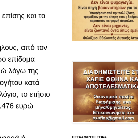
επίσης και το
ήλους, από τον
_
ρο επίδομα
ρώ λόγω της
ογήτου κατά
όγιο, το ετήσιο
1.476 ευρώ
ιαφορά ή
ΕΓΓΡΑΦΕΊΤΕ ΤΏΡΑ