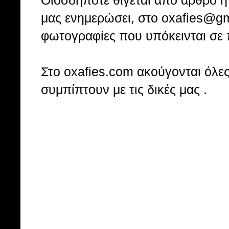
Οιοσδήποτε θίγεται από άρθρο ή 
μας ενημερώσει, στο oxafies@gm
φωτογραφίες που υπόκεινται σε 
Στo oxafies.com ακούγονται όλες 
συμπίπτουν με τις δικές μας .