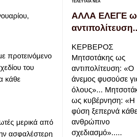
ΤΕΛΕΥΤΑΙΑ ΝΕΑ
ΑΛΛΑ ΕΛΕΓΕ ω
νουαρίου,
αντιπολίτευση..
ΚΕΡΒΕΡΟΣ
με προτεινόμενο
Μητσοτάκης ως
σχεδίου του
αντιπολίτευση: «Ο
άνεμος φυσούσε γι
α κάθε
όλους»... Μητσοτά
ως κυβέρνηση: «Η
φύση ξεπερνά κάθ
ανθρώπινο
ωτές μερικά από
σχεδιασμό».....
την ασφαλέστερη