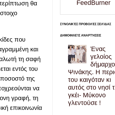
FeedBurner
περίπτωση θα
στοιχο
ΣΥΝΟΛΙΚΈΣ ΠΡΟΒΟΛΈΣ ΣΕΛΊΔΑΣ
ΔΗΜΟΦΙΛΕΊΣ ΑΝΑΡΤΉΣΕΙΣ
κίδες που
Ένας
ιαγραμμένη και
γελοίος
ναλωτή τη σαφή
δήμαρχο
εται εντός του
Ψινάκης. Η περ
 ποσοστό της
του καιγόταν κι
αυτός στο νησί 
οχρεούνται να
γκέι- Μύκονο
τονη γραφή, τη
γλεντούσε !
ική επικοινωνία