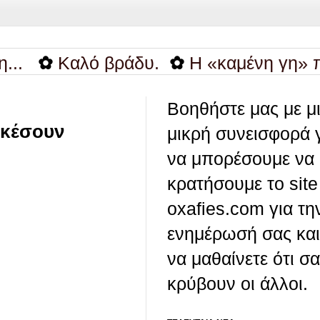
✿
Καλό βράδυ.
✿
Η «καμένη γη» που αφ
Βοηθήστε μας με μ
ρκέσουν
μικρή συνεισφορά 
να μπορέσουμε να
κρατήσουμε το site
oxafies.com για τη
ενημέρωσή σας και
να μαθαίνετε ότι σ
κρύβουν οι άλλοι.