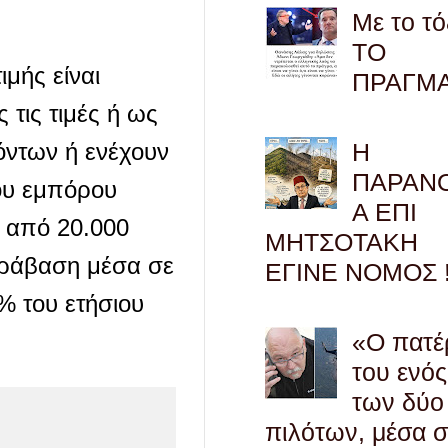
Με το τό
ΤΟ
μής είναι
ΠΡΑΓΜ
τις τιμές ή ως
ντων ή ενέχουν
Η
ΠΑΡΑΝ
ου εμπόρου
Α ΕΠΙ
ο από 20.000
ΜΗΤΣΟΤΑΚΗ
παράβαση μέσα σε
ΕΓΙΝΕ ΝΟΜΟΣ !
% του ετήσιου
«Ο πατέ
του ενός
των δύο
πιλότων, μέσα 