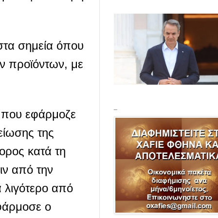
στα σημεία όπου
ν προϊόντων, με
_
ή που εφάρμοζε
είωσης της
ορος κατά τη
ιν από την
α λιγότερο από
εφάρμοσε ο