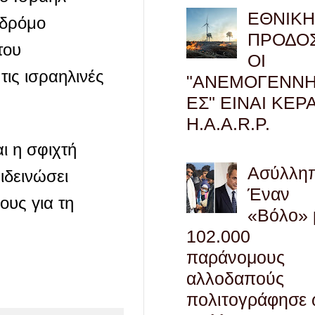
ΕΘΝΙΚ
 δρόμο
ΠΡΟΔΟΣ
του
ΟΙ
ις ισραηλινές
"ΑΝΕΜΟΓΕΝΝΗ
ΕΣ" ΕΙΝΑΙ ΚΕΡ
H.A.A.R.P.
ι η σφιχτή
Ασύλληπ
ιδεινώσει
Έναν
ους για τη
«Βόλο» 
102.000
παράνομους
αλλοδαπούς
πολιτογράφησε