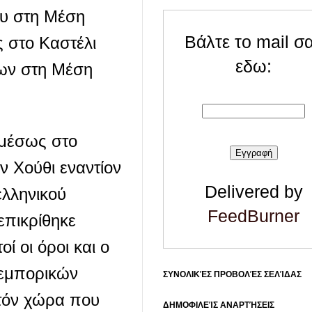
ου στη Μέση
Βάλτε το mail σ
ς στο Καστέλι
εδω:
εων στη Μέση
αμέσως στο
 Χούθι εναντίον
Delivered by
λληνικού
FeedBurner
επικρίθηκε
ί οι όροι και ο
 εμπορικών
ΣΥΝΟΛΙΚΈΣ ΠΡΟΒΟΛΈΣ ΣΕΛΊΔΑΣ
ατόν χώρα που
ΔΗΜΟΦΙΛΕΊΣ ΑΝΑΡΤΉΣΕΙΣ