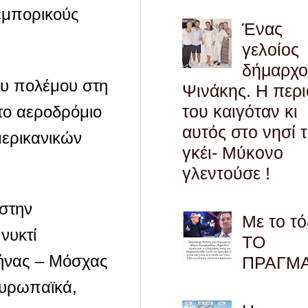
 εμπορικούς
Ένας
γελοίος
δήμαρχο
ου πολέμου στη
Ψινάκης. Η περ
του καιγόταν κι
το αεροδρόμιο
αυτός στο νησί 
μερικανικών
γκέι- Μύκονο
γλεντούσε !
 στην
Με το τό
νυκτί
ΤΟ
θήνας – Μόσχας
ΠΡΑΓΜ
ευρωπαϊκά,