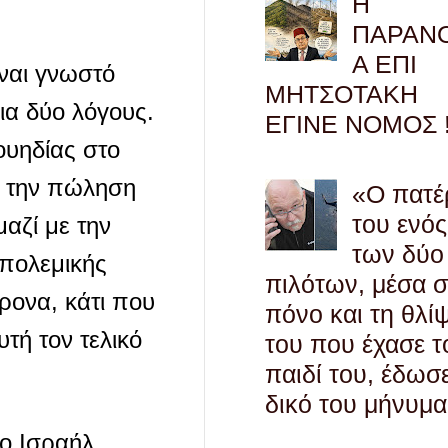
Η
ΠΑΡΑΝ
Α ΕΠΙ
ίναι γνωστό
ΜΗΤΣΟΤΑΚΗ
ια δύο λόγους.
ΕΓΙΝΕ ΝΟΜΟΣ !
ουηδίας στο
ι την πώληση
«Ο πατέ
του ενός
αζί με την
των δύο
 πολεμικής
πιλότων, μέσα 
ρονα, κάτι που
πόνο και τη θλί
τή τον τελικό
του που έχασε τ
παιδί του, έδωσ
δικό του μήνυμα
το Ισραήλ