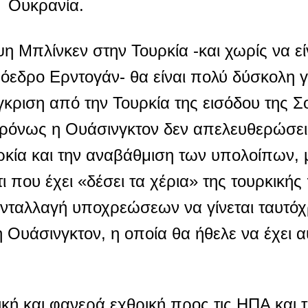
 Ουκρανία.
η Μπλίνκεν στην Τουρκία -και χωρίς να ε
όεδρο Ερντογάν- θα είναι πολύ δύσκολη γ
γκριση από την Τουρκία της εισόδου της Σ
ρόνως η Ουάσινγκτον δεν απελευθερώσε
κία και την αναβάθμιση των υπολοίπων, μ
 που έχει «δέσει τα χέρια» της τουρκικής
ανταλλαγή υποχρεώσεων να γίνεται ταυτόχ
 Ουάσινγκτον, η οποία θα ήθελε να έχει αυ
ική και φανερά εχθρική προς τις ΗΠΑ και 