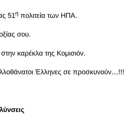
η
ας 51
πολιτεία των ΗΠΑ.
οξίας σου.
 στην καρέκλα της Kομισιόν.
ελλοθάνατοι Έλληνες σε προσκυνούν…!!!
ολύνσεις