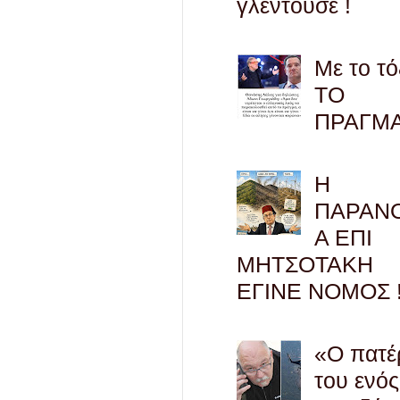
γλεντούσε !
Με το τό
ΤΟ
ΠΡΑΓΜ
Η
ΠΑΡΑΝ
Α ΕΠΙ
ΜΗΤΣΟΤΑΚΗ
ΕΓΙΝΕ ΝΟΜΟΣ !
«Ο πατέ
του ενός