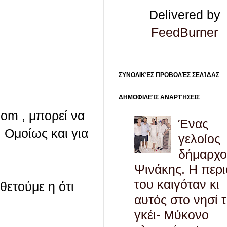
Delivered by
FeedBurner
ΣΥΝΟΛΙΚΈΣ ΠΡΟΒΟΛΈΣ ΣΕΛΊΔΑΣ
ΔΗΜΟΦΙΛΕΊΣ ΑΝΑΡΤΉΣΕΙΣ
com , μπορεί να
Ένας
 Ομοίως και για
γελοίος
δήμαρχο
Ψινάκης. Η περ
του καιγόταν κι
οθετούμε η ότι
αυτός στο νησί 
γκέι- Μύκονο