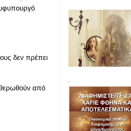
ε υφυπουργό
 τους δεν πρέπει
_
υθερωθούν από