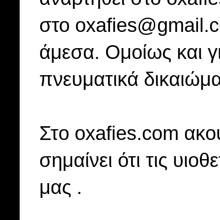
στο oxafies@gmail.
άμεσα. Ομοίως και γ
πνευματικά δικαιώμα
Στo oxafies.com ακού
σημαίνει ότι τις υιοθ
μας .