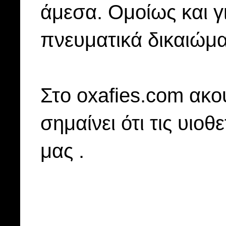
άμεσα. Ομοίως και γ
πνευματικά δικαιώμα
Στo oxafies.com ακού
σημαίνει ότι τις υιοθ
μας .