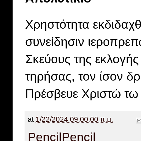
Χρηστότητα εκδιδαχθ
συνείδησιν ιεροπρεπ
Σκεύους της εκλογής 
τηρήσας, τον ίσον δρ
Πρέσβευε Χριστώ τω
at
1/22/2024 09:00:00 π.μ.
Pencil
Pencil