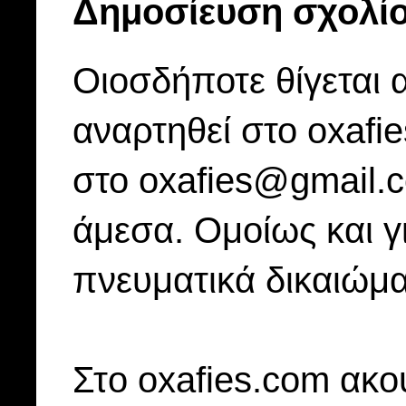
Δημοσίευση σχολί
Οιοσδήποτε θίγεται 
αναρτηθεί στο oxafi
στο oxafies@gmail.
άμεσα. Ομοίως και γ
πνευματικά δικαιώμα
Στo oxafies.com ακού