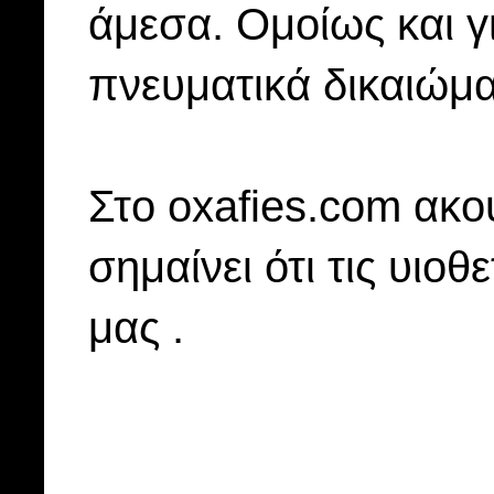
άμεσα. Ομοίως και γ
πνευματικά δικαιώμα
Στo oxafies.com ακού
σημαίνει ότι τις υιοθ
μας .