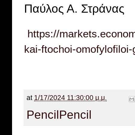
Παύλος Α. Στράνας
https://markets.econom
kai-ftochoi-omofylofiloi
at
1/17/2024 11:30:00 μ.μ.
Pencil
Pencil