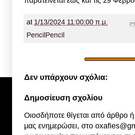
παρατείνεται έως και τις 29 Φεβρ
at
1/13/2024 11:00:00 π.μ.
Pencil
Pencil
Δεν υπάρχουν σχόλια:
Δημοσίευση σχολίου
Οιοσδήποτε θίγεται από άρθρο ή 
μας ενημερώσει, στο oxafies@gm