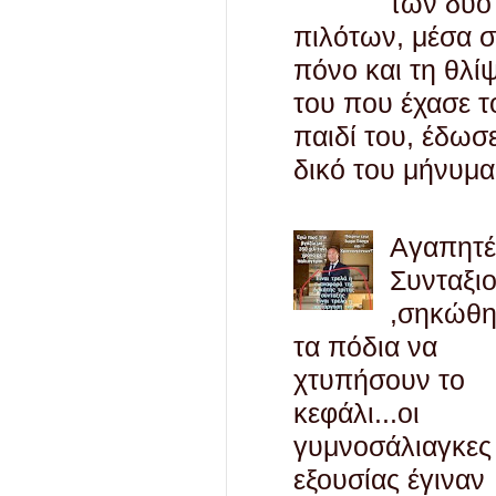
των δύο
πιλότων, μέσα 
πόνο και τη θλί
του που έχασε τ
παιδί του, έδωσ
δικό του μήνυμα
Αγαπητ
Συνταξι
,σηκώθ
τα πόδια να
χτυπήσουν το
κεφάλι...οι
γυμνοσάλιαγκες
εξουσίας έγιναν