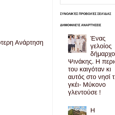
ΣΥΝΟΛΙΚΈΣ ΠΡΟΒΟΛΈΣ ΣΕΛΊΔΑΣ
ΔΗΜΟΦΙΛΕΊΣ ΑΝΑΡΤΉΣΕΙΣ
Ένας
ότερη Ανάρτηση
γελοίος
δήμαρχο
Ψινάκης. Η περ
του καιγόταν κι
αυτός στο νησί 
γκέι- Μύκονο
γλεντούσε !
Η