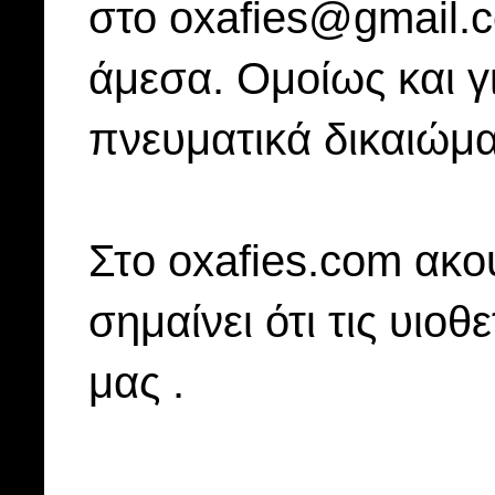
στο oxafies@gmail.
άμεσα. Ομοίως και γ
πνευματικά δικαιώμα
Στo oxafies.com ακού
σημαίνει ότι τις υιοθ
μας .