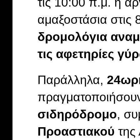
τις 10:00 π.μ. ή 
αμαξοστάσια στις 8
δρομολόγια αναμ
τις αφετηρίες γύρ
Παράλληλα,
24ωρ
πραγματοποιήσουν 
σιδηρόδρομο
, σ
Προαστιακού
της