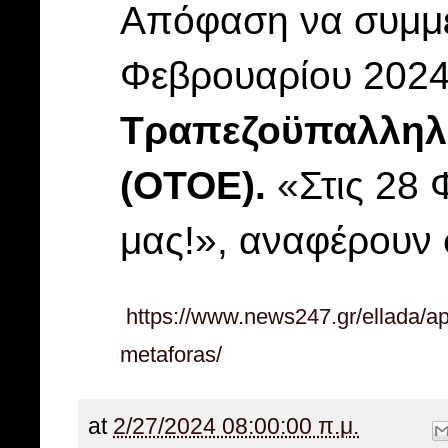
Απόφαση να συμμετ
Φεβρουαρίου 2024
Τραπεζοϋπαλληλ
(ΟΤΟΕ).
«Στις 28 
μας!», αναφέρουν 
https://www.news247.gr/ellada/ape
metaforas/
at
2/27/2024 08:00:00 π.μ.