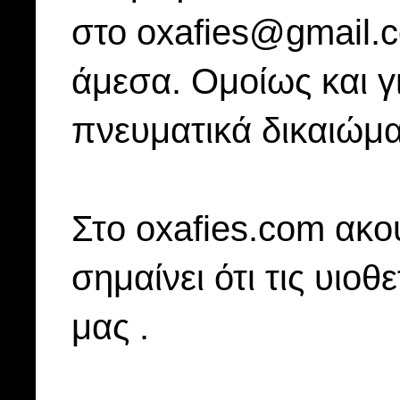
στο oxafies@gmail.
άμεσα. Ομοίως και γ
πνευματικά δικαιώμα
Στo oxafies.com ακού
σημαίνει ότι τις υιοθ
μας .