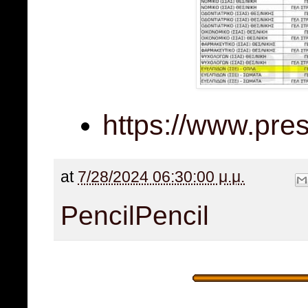
https://www.pre
at
7/28/2024 06:30:00 μ.μ.
Pencil
Pencil