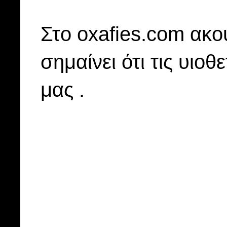
Στo oxafies.com ακού
σημαίνει ότι τις υιοθ
μας .