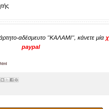
ητής
άρτητo-αδέσμευτo ''ΚΑΛΑΜΙ'', κάνετε μία
χ
paypal
.html