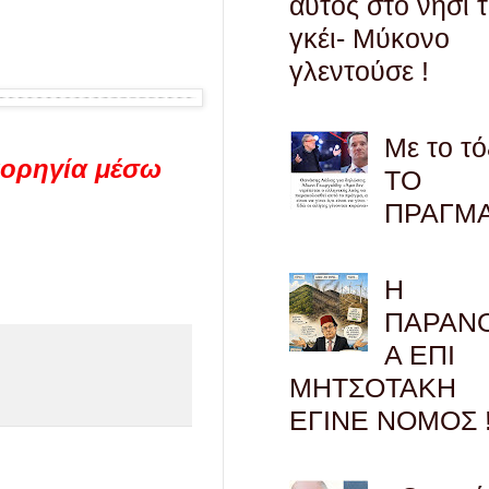
αυτός στο νησί 
γκέι- Μύκονο
γλεντούσε !
Με το τό
ορηγία μέσω
ΤΟ
ΠΡΑΓΜ
Η
ΠΑΡΑΝ
Α ΕΠΙ
ΜΗΤΣΟΤΑΚΗ
ΕΓΙΝΕ ΝΟΜΟΣ !