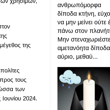
θμών χρήσιμων,
ανθρωπόμορφα
δίποδα κτήνη, εύχο
να μην μείνει ούτε 
στον
πάνω στον πλανή
της
Μην στεναχωριέστ
μέγεθος της
αμετανόητα δίποδα.
αύριο, μεθαύ...
 πολίτες
 προς τους
λώσσα των
 Ιουνίου 2024.