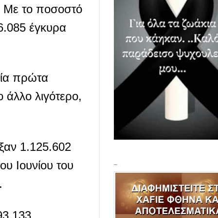
. Με το ποσοστό
6.085 έγκυρα
τρία πρώτα
 άλλο λιγότερο,
ξαν 1.125.602
ου Ιουνίου του
_
.
93.133