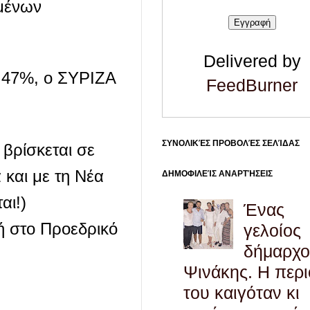
μμένων
Delivered by
1,47%, ο ΣΥΡΙΖΑ
FeedBurner
ΣΥΝΟΛΙΚΈΣ ΠΡΟΒΟΛΈΣ ΣΕΛΊΔΑΣ
 βρίσκεται σε
 και με τη Νέα
ΔΗΜΟΦΙΛΕΊΣ ΑΝΑΡΤΉΣΕΙΣ
αι!)
Ένας
τή στο Προεδρικό
γελοίος
δήμαρχο
Ψινάκης. Η περ
του καιγόταν κι