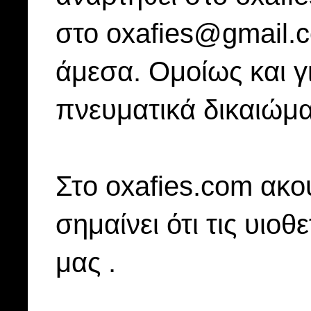
στο oxafies@gmail.
άμεσα. Ομοίως και γ
πνευματικά δικαιώμα
Στo oxafies.com ακού
σημαίνει ότι τις υιοθ
μας .