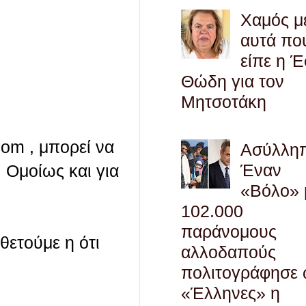
Χαμός μ
αυτά πο
είπε η 
Θώδη για τον
Μητσοτάκη
com , μπορεί να
Ασύλληπ
Έναν
 Ομοίως και για
«Βόλο» 
102.000
παράνομους
οθετούμε η ότι
αλλοδαπούς
πολιτογράφησε
«Έλληνες» η