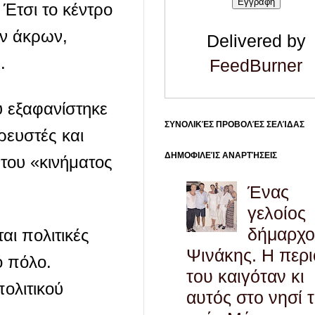
 Έτσι το κέντρο
ών άκρων,
Delivered by
.
FeedBurner
υ εξαφανίστηκε
ΣΥΝΟΛΙΚΈΣ ΠΡΟΒΟΛΈΣ ΣΕΛΊΔΑΣ
ρευστές και
ΔΗΜΟΦΙΛΕΊΣ ΑΝΑΡΤΉΣΕΙΣ
 του «κινήματος
Ένας
γελοίος
δήμαρχο
αι πολιτικές
Ψινάκης. Η περ
ό πόλο.
του καιγόταν κι
ολιτικού
αυτός στο νησί 