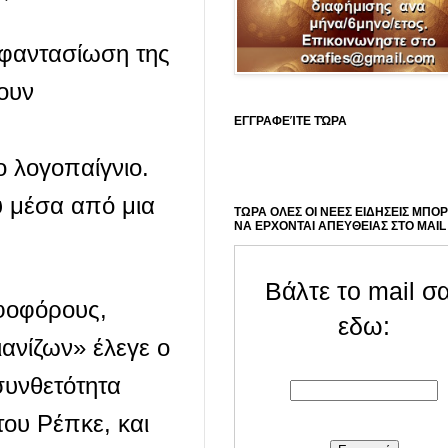
α φαντασίωση της
ουν
ΕΓΓΡΑΦΕΊΤΕ ΤΏΡΑ
ο λογοπαίγνιο.
υ μέσα από μια
ΤΩΡΑ ΟΛΕΣ ΟΙ ΝΕΕΣ ΕΙΔΗΣΕΙΣ ΜΠΟ
ΝΑ ΕΡΧΟΝΤΑΙ ΑΠΕΥΘΕΙΑΣ ΣΤΟ MAIL
Βάλτε το mail σ
ηφοφόρους,
εδω:
τιανίζων» έλεγε ο
συνθετότητα
ου Ρέπκε, και