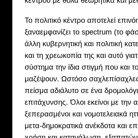
κέντρου με θολά θεωρητικά και με
Το πολιτικό κέντρο αποτελεί επιν
ξαναεμφανίζει το spectrum (το φά
άλλη κυβερνητική και πολιτική κατ
και τη χρεωκοπία της και αυτό γιατ
σύστημα την ίδια στιγμή που και 
μαζέψουν. Ωστόσο σαχλεπίσαχλες 
πείσμα αδιάλυτο σε ένα δρομολόγι
επιτάχυνσης. Όλοι εκείνοι με την α
ξεπερασμένοι και νομοτελειακά ηττ
μετα-δημοκρατικά ανέκδοτα και ε
χρήση και κατανάλωση εξαπατώντα