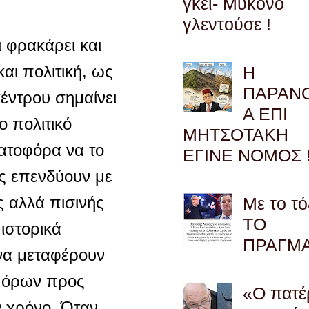
γκέι- Μύκονο
γλεντούσε !
ι φρακάρει και
αι πολιτική, ως
Η
ΠΑΡΑΝ
κέντρου σημαίνει
Α ΕΠΙ
ο πολιτικό
ΜΗΤΣΟΤΑΚΗ
ματοφόρα να το
ΕΓΙΝΕ ΝΟΜΟΣ !
ς επενδύουν με
ς αλλά πισινής
Με το τό
ΤΟ
 ιστορικά
ΠΡΑΓΜ
 να μεταφέρουν
ν όρων προς
«Ο πατέ
ν χρόνο. Όταν