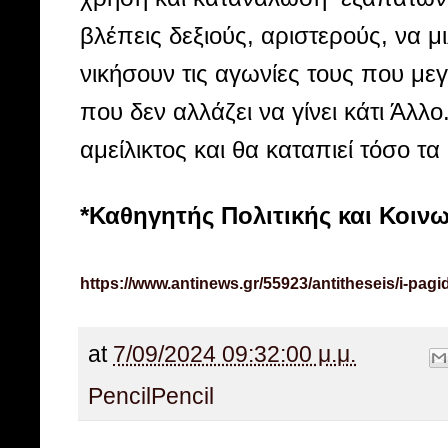
βλέπεις δεξιούς, αριστερούς, να μ
νικήσουν τις αγωνίες τους που μεγ
που δεν αλλάζει να γίνει κάτι Άλ
αμείλικτος και θα καταπιεί τόσο τ
*Καθηγητής Πολιτικής και Κοι
https://www.antinews.gr/55923/antitheseis/i-pagid
at
7/09/2024 09:32:00 μ.μ.
Pencil
Pencil