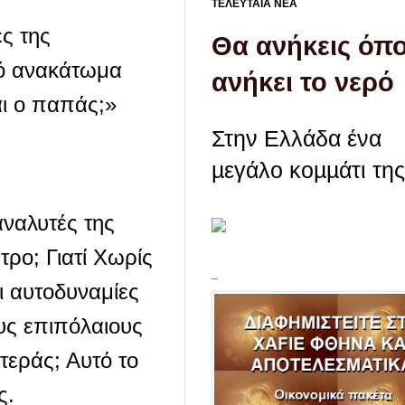
ΤΕΛΕΥΤΑΙΑ ΝΕΑ
ες της
Θα ανήκεις όπ
πό ανακάτωμα
ανήκει το νερό
αι ο παπάς;»
Στην Ελλάδα ένα
µεγάλο κοµµάτι της 
αναλυτές της
τρο; Γιατί Χωρίς
_
ι αυτοδυναμίες
υς επιπόλαιους
τεράς; Αυτό το
ς.