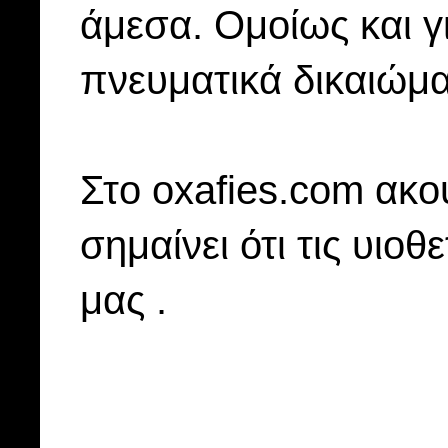
άμεσα. Ομοίως και γ
πνευματικά δικαιώμα
Στo oxafies.com ακού
σημαίνει ότι τις υιοθ
μας .