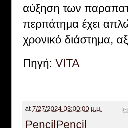
αύξηση των παραπατ
περπάτημα έχει απλώ
χρονικό διάστημα, αξί
Πηγή:
VITA
at
7/27/2024 03:00:00 μ.μ.
Pencil
Pencil