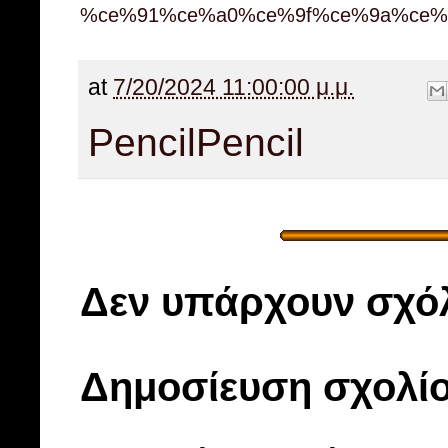
%ce%91%ce%a0%ce%9f%ce%9a%ce%
at
7/20/2024 11:00:00 μ.μ.
Pencil
Pencil
Δεν υπάρχουν σχόλ
Δημοσίευση σχολί