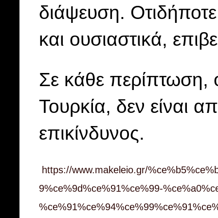
διάψευση. Οτιδήποτε
και ουσιαστικά, επιβ
Σε κάθε περίπτωση, ο
Τουρκία, δεν είναι α
επικίνδυνος.
https://www.makeleio.gr/%ce%b5%
9%ce%9d%ce%91%ce%99-%ce%a0%c
%ce%91%ce%94%ce%99%ce%91%ce%