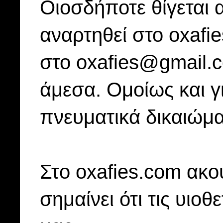
Οιοσδήποτε θίγεται 
αναρτηθεί στο oxafi
στο oxafies@gmail.
άμεσα. Ομοίως και γ
πνευματικά δικαιώμα
Στo oxafies.com ακού
σημαίνει ότι τις υιοθ