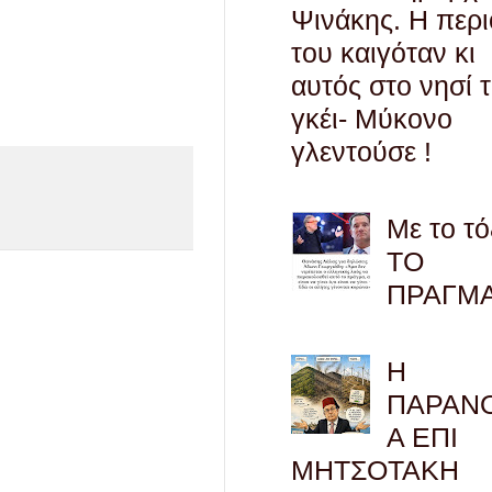
Ψινάκης. Η περ
του καιγόταν κι
αυτός στο νησί 
γκέι- Μύκονο
γλεντούσε !
Με το τό
ΤΟ
ΠΡΑΓΜ
Η
ΠΑΡΑΝ
Α ΕΠΙ
ΜΗΤΣΟΤΑΚΗ