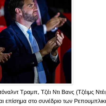
ναλντ Τραμπ, Τζέι Ντι Βανς (Τζέιμς Ντέιβ
αι επίσημα στο συνέδριο των Ρεπουμπλι