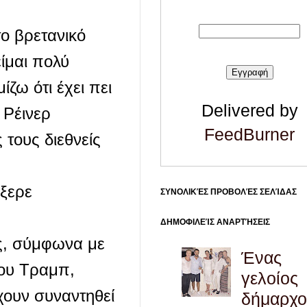
ο βρετανικό
είμαι πολύ
ζω ότι έχει πει
Delivered by
 Ρέινερ
FeedBurner
τους διεθνείς
ήξερε
ΣΥΝΟΛΙΚΈΣ ΠΡΟΒΟΛΈΣ ΣΕΛΊΔΑΣ
ΔΗΜΟΦΙΛΕΊΣ ΑΝΑΡΤΉΣΕΙΣ
ς, σύμφωνα με
Ένας
του Τραμπ,
γελοίος
χουν συναντηθεί
δήμαρχο