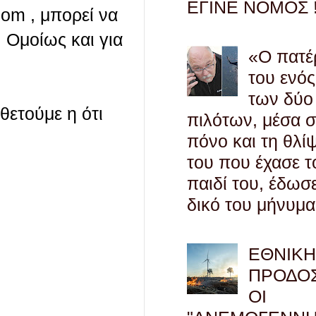
ΕΓΙΝΕ ΝΟΜΟΣ !
com , μπορεί να
 Ομοίως και για
«Ο πατέ
του ενός
των δύο
οθετούμε η ότι
πιλότων, μέσα 
πόνο και τη θλί
του που έχασε τ
παιδί του, έδωσ
δικό του μήνυμα
ΕΘΝΙΚ
ΠΡΟΔΟΣ
ΟΙ