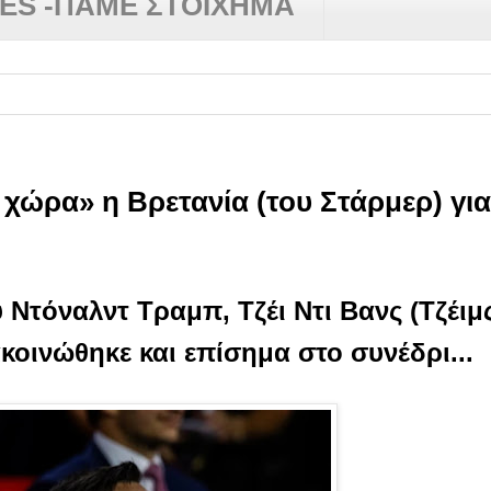
RES -ΠΑΜΕ ΣΤΟΙΧΗΜΑ
ώρα» η Βρετανία (του Στάρμερ) για
τόναλντ Τραμπ, Τζέι Ντι Βανς (Τζέιμς
κοινώθηκε και επίσημα στο συνέδρι...