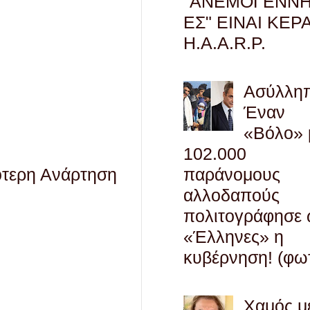
"ΑΝΕΜΟΓΕΝΝΗ
ΕΣ" ΕΙΝΑΙ ΚΕΡ
H.A.A.R.P.
Ασύλληπ
Έναν
«Βόλο» 
102.000
παράνομους
ότερη Ανάρτηση
αλλοδαπούς
πολιτογράφησε
«Έλληνες» η
κυβέρνηση! (φω
Χαμός μ