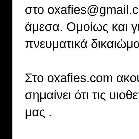
στο oxafies@gmail.
άμεσα. Ομοίως και γ
πνευματικά δικαιώμα
Στo oxafies.com ακού
σημαίνει ότι τις υιοθ
μας .