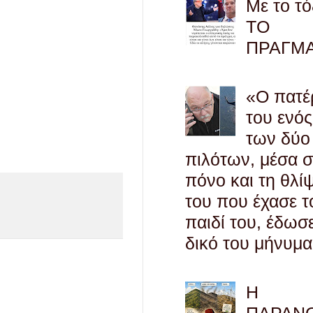
Με το τό
ΤΟ
ΠΡΑΓΜ
«Ο πατέ
του ενός
των δύο
πιλότων, μέσα 
πόνο και τη θλί
του που έχασε τ
παιδί του, έδωσ
δικό του μήνυμα
Η
ΠΑΡΑΝ