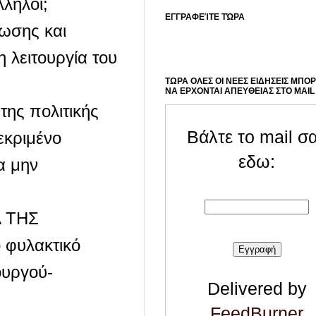
ληλοι;
ΕΓΓΡΑΦΕΊΤΕ ΤΏΡΑ
ρωσης και
 λειτουργία του
ΤΩΡΑ ΟΛΕΣ ΟΙ ΝΕΕΣ ΕΙΔΗΣΕΙΣ ΜΠΟ
ΝΑ ΕΡΧΟΝΤΑΙ ΑΠΕΥΘΕΙΑΣ ΣΤΟ MAIL
της πολιτικής
Βάλτε το mail σ
εκριμένο
εδω:
α μην
Α ΤΗΣ
 φυλακτικό
ουργού-
Delivered by
FeedBurner