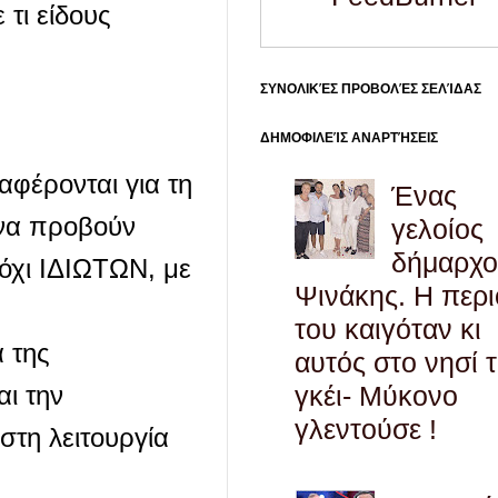
 τι είδους
ΣΥΝΟΛΙΚΈΣ ΠΡΟΒΟΛΈΣ ΣΕΛΊΔΑΣ
ΔΗΜΟΦΙΛΕΊΣ ΑΝΑΡΤΉΣΕΙΣ
αφέρονται για τη
Ένας
 να προβούν
γελοίος
δήμαρχο
όχι ΙΔΙΩΤΩΝ, με
Ψινάκης. Η περ
του καιγόταν κι
 της
αυτός στο νησί 
γκέι- Μύκονο
αι την
γλεντούσε !
τη λειτουργία