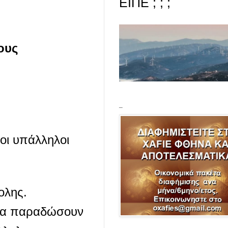
ΕΙΠΕ ; ; ;
ους
_
 οι υπάλληλοι
ολης.
 να παραδώσουν