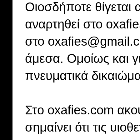
Οιοσδήποτε θίγεται 
αναρτηθεί στο oxafi
στο oxafies@gmail.
άμεσα. Ομοίως και γ
πνευματικά δικαιώμα
Στo oxafies.com ακού
σημαίνει ότι τις υιοθ