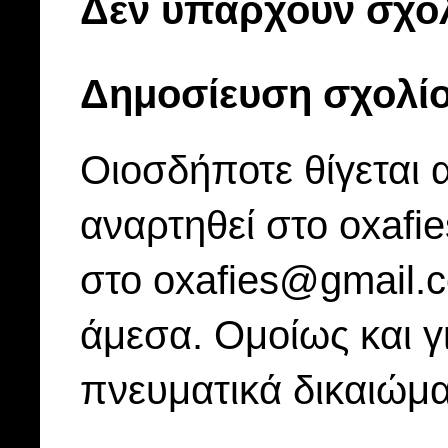
Δεν υπάρχουν σχόλ
Δημοσίευση σχολί
Οιοσδήποτε θίγεται 
αναρτηθεί στο oxafi
στο oxafies@gmail.
άμεσα. Ομοίως και γ
πνευματικά δικαιώμα