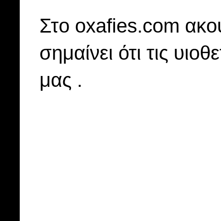
Στo oxafies.com ακού
σημαίνει ότι τις υιοθ
μας .