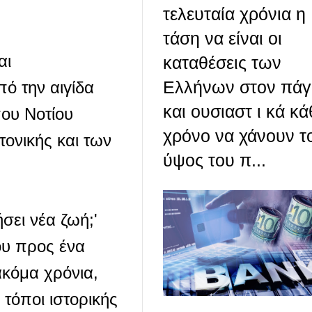
τελευταία χρόνια η
τάση να είναι οι
αι
καταθέσεις των
Ελλήνων στον πάγ
πό την αιγίδα
και ουσιαστ ι κά κά
που Νοτίου
χρόνο να χάνουν τ
τονικής και των
ύψος του π...
σει νέα ζωή;'
ου προς ένα
ακόμα χρόνια,
τόποι ιστορικής