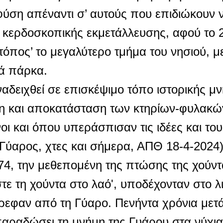
ύση απέναντι σ’ αυτούς που επιδιώκουν 
 κερδοσκοπικής εκμετάλλευσης, αφού το 
τόπος’ το μεγαλύτερο τμήμα του νησιού, μ
ά πάρκα.
αδειχθεί σε επισκέψιμο τόπο ιστορικής μ
ση και αποκατάσταση των κτηρίων-φυλακώ
ενοι και όπου υπεράσπισαν τις ιδέες και το
 (Γύαρος, χτες και σήμερα, ΑΠΘ 18-4-2024
974, την μεθεπομένη της πτώσης της χούντ
τε τη χούντα στο λαό', υποδέχονταν στο λ
ρεφαν από τη Γύαρο. Πενήντα χρόνια μετά
αραδώσει τη μνήμη της Γυάρου στα νύχια