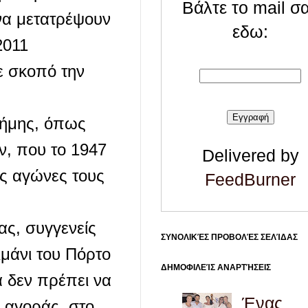
Βάλτε το mail σ
να μετατρέψουν
εδω:
2011
ε σκοπό την
νήμης, όπως
ν, που το 1947
Delivered by
υς αγώνες τους
FeedBurner
)
ας, συγγενείς
ΣΥΝΟΛΙΚΈΣ ΠΡΟΒΟΛΈΣ ΣΕΛΊΔΑΣ
ιμάνι του Πόρτο
ΔΗΜΟΦΙΛΕΊΣ ΑΝΑΡΤΉΣΕΙΣ
 δεν πρέπει να
Ένας
 αγοράς, στο