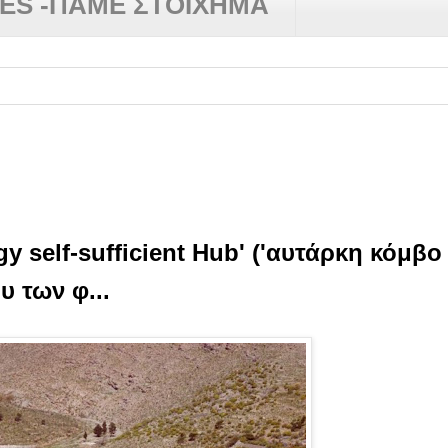
RES -ΠΑΜΕ ΣΤΟΙΧΗΜΑ
y self-sufficient Hub' ('αυτάρκη κόμβο
υ των φ...