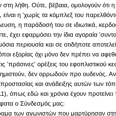
 στη λήθη. Ούτε, βέβαια, ομολογούν ότι η 
, είναι η 'χωρίς τα κόμπλεξ του παρελθόν
λλευση, η παράδοσή του σε ιδιωτικά, κερδ
, έχει εφαρμόσει την ίδια αγοραία 'συντα
μόσια περιουσία και σε οτιδήποτε αποτελεί
όποι εξορίας όχι μόνο δεν πρέπει να αφεθ
ς 'πράσινες' ορέξεις του εφοπλιστικού κε
φημιστούν, δεν ορρωδούν προ ουδενός. Αν
προστασίας και ανάδειξης αυτών των τόπω
1), όπως εδώ και χρόνια έχουν προτείνει
σφατα ο Σύνδεσμός μας:
ό όραμα των αγωνιστών που μαρτύρησαν στ