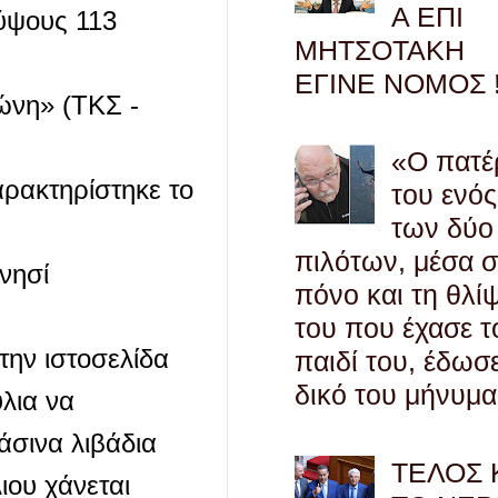
Α ΕΠΙ
ύψους 113
ΜΗΤΣΟΤΑΚΗ
ΕΓΙΝΕ ΝΟΜΟΣ !
ώνη» (ΤΚΣ -
«Ο πατέ
ρακτηρίστηκε το
του ενός
των δύο
πιλότων, μέσα 
νησί
πόνο και τη θλί
του που έχασε τ
την ιστοσελίδα
παιδί του, έδωσ
δικό του μήνυμα
λια να
άσινα λιβάδια
ΤΕΛΟΣ 
ιου χάνεται