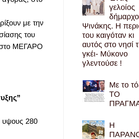
γελοίος
δήμαρχο
ρίξουν με την
Ψινάκης. Η περ
σίασης του
του καιγόταν κι
αυτός στο νησί 
, στο ΜΕΓΑΡΟ
γκέι- Μύκονο
γλεντούσε !
Με το τό
ΤΟ
τυξης”
ΠΡΑΓΜ
ί υψους 280
Η
ΠΑΡΑΝ