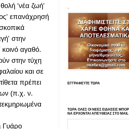
θολή 'νέα ζωή'
_
τος' επανάχρησή
οσκοπικά
γή' στην
 κοινό αγαθό.
ούν στην τύχη
φαλαίου και σε
τίθετα πρέπει
ΕΓΓΡΑΦΕΊΤΕ ΤΏΡΑ
ν (π.χ. ν.
 τεκμηριωμένα
ΤΩΡΑ ΟΛΕΣ ΟΙ ΝΕΕΣ ΕΙΔΗΣΕΙΣ ΜΠΟ
ΝΑ ΕΡΧΟΝΤΑΙ ΑΠΕΥΘΕΙΑΣ ΣΤΟ MAIL
η Γυάρο