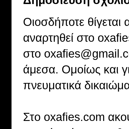
Δημοσίευση σχολί
Οιοσδήποτε θίγεται 
αναρτηθεί στο oxafi
στο oxafies@gmail.
άμεσα. Ομοίως και γ
πνευματικά δικαιώμα
Στo oxafies.com ακού