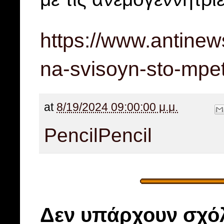
https://www.antinews.
na-svisoyn-sto-mpe
at
8/19/2024 09:00:00 μ.μ.
Pencil
Pencil
Δεν υπάρχουν σχόλ