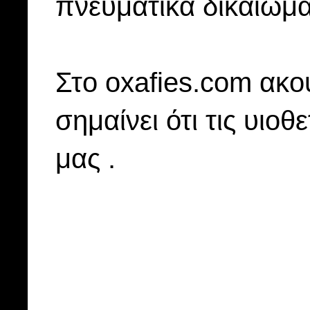
πνευματικά δικαιώμα
Στo oxafies.com ακού
σημαίνει ότι τις υιοθ
μας .