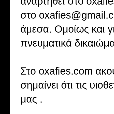
αναρτηθεί στο oxafi
στο oxafies@gmail.
άμεσα. Ομοίως και γ
πνευματικά δικαιώμα
Στo oxafies.com ακού
σημαίνει ότι τις υιοθ
μας .