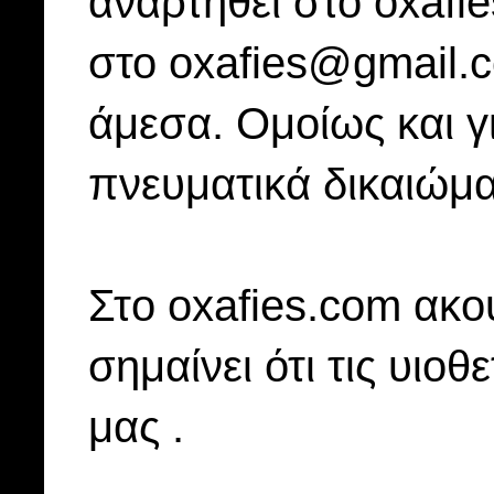
αναρτηθεί στο oxafi
στο oxafies@gmail.
άμεσα. Ομοίως και γ
πνευματικά δικαιώμα
Στo oxafies.com ακού
σημαίνει ότι τις υιοθ
μας .