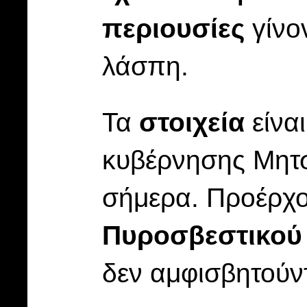
περιουσίες
γίνο
λάσπη.
Τα
στοιχεία
είνα
κυβέρνησης Μητσ
σήμερα. Προέρχον
Πυροσβεστικού
δεν αμφισβητούντ