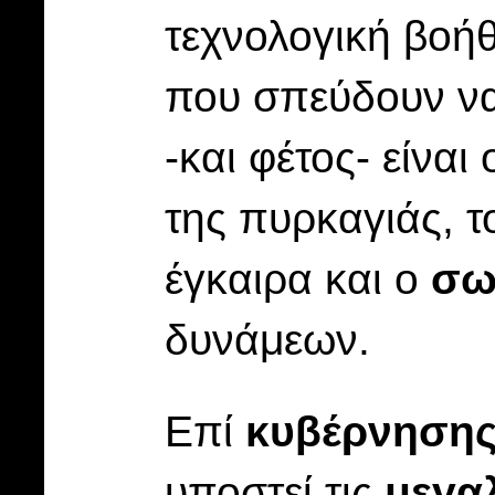
τεχνολογική βοήθε
που σπεύδουν να
-και φέτος- είνα
της πυρκαγιάς, 
έγκαιρα και ο
σω
δυνάμεων.
Επί
κυβέρνησης
υποστεί τις
μεγα