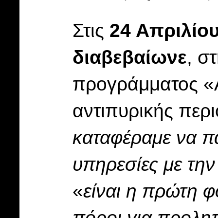
Στις
24 Απριλίο
διαβεβαίωνε
, σ
προγράμματος «Α
αντιπυρικής περι
καταφέραμε να π
υπηρεσίες με τη
«
είναι η πρώτη 
πόροι για προληπ