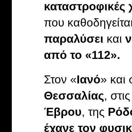
καταστροφικές 
που καθοδηγείται
παραλύσει
και
ν
από το «112».
Στον «
Ιανό
» και
Θεσσαλίας
, στι
Έβρου
, της
Ρόδ
έχανε τον φυσι