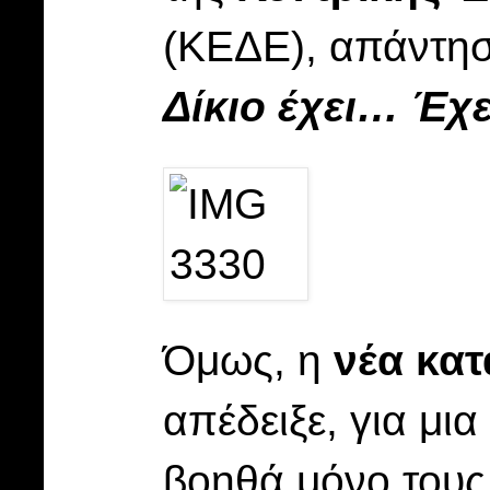
(ΚΕΔΕ), απάντησ
Δίκιο έχει… Έχε
Όμως, η
νέα κα
απέδειξε, για μι
βοηθά μόνο τους