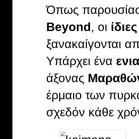
Όπως παρουσίασ
Beyond
, οι
ίδιες
ξανακαίγονται α
Υπάρχει ένα
ενι
άξονας
Μαραθών
έρμαιο των πυρκα
σχεδόν κάθε χρό