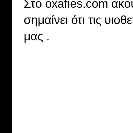
Στo oxafies.com ακού
σημαίνει ότι τις υιοθ
μας .