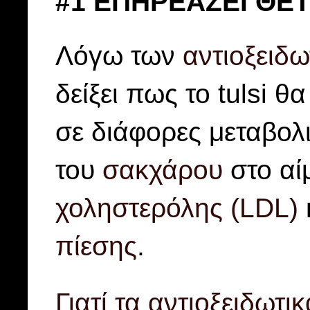
#1 ΕΠΗΡΕΆΖΕΙ ΘΕ
Λόγω των
αντιοξειδ
δείξει πως το tulsi 
σε διάφορες μεταβολι
του
σακχάρου
στο αί
χοληστερόλης (LDL)
πίεσης
.
Γιατί τα αντιοξειδωτ