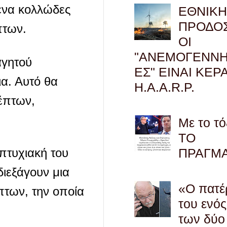
 ένα κολλώδες
ΕΘΝΙΚ
ΠΡΟΔΟΣ
πτων.
ΟΙ
"ΑΝΕΜΟΓΕΝΝΗ
αγητού
ΕΣ" ΕΙΝΑΙ ΚΕΡ
ια. Αυτό θα
H.A.A.R.P.
έπτων,
Με το τό
ΤΟ
ΠΡΑΓΜ
πτυχιακή του
διεξάγουν μια
«Ο πατέ
πτων, την οποία
του ενός
των δύο