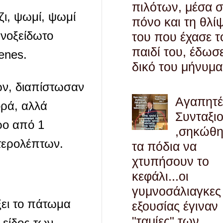
πιλότων, μέσα 
ζι, ψωμί, ψωμί
πόνο και τη θλί
ανοξείδωτο
του που έχασε τ
παιδί του, έδωσ
enes.
δικό του μήνυμα
ων, διαπίστωσαν
Αγαπητ
ορά, αλλά
Συνταξι
ρο από 1
,σηκώθ
υτερολέπτων.
τα πόδια να
χτυπήσουν το
κεφάλι...οι
γυμνοσάλιαγκες
ξει το πάτωμα
εξουσίας έγιναν
"ταμίες" των
 είδος των