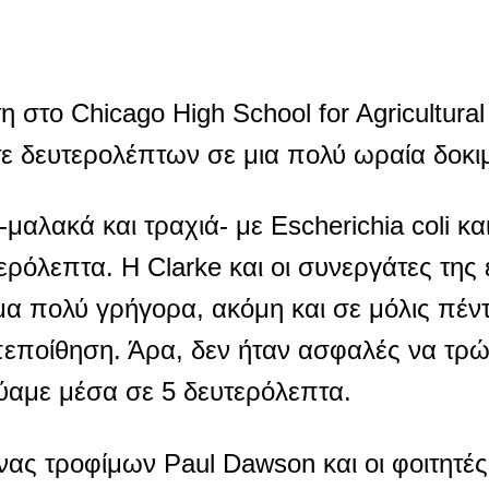
ιτη στο Chicago High School for Agricultura
ντε δευτερολέπτων σε μια πολύ ωραία δοκι
αλακά και τραχιά- με Escherichia coli κα
ρόλεπτα. Η Clarke και οι συνεργάτες της ε
μα πολύ γρήγορα, ακόμη και σε μόλις πέν
πεποίθηση. Άρα, δεν ήταν ασφαλές να τρώ
ύαμε μέσα σε 5 δευτερόλεπτα.
νας τροφίμων Paul Dawson και οι φοιτητές