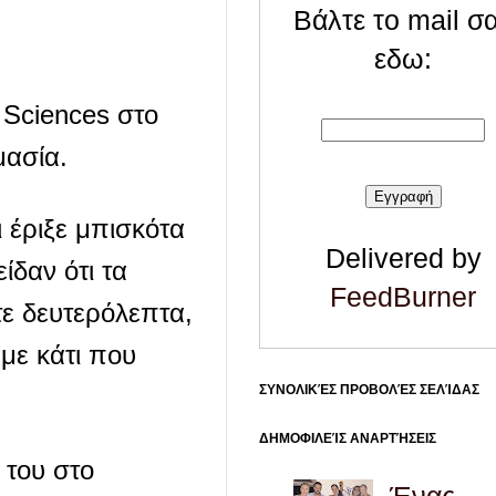
Βάλτε το mail σ
εδω:
l Sciences στο
μασία.
ι έριξε μπισκότα
Delivered by
ίδαν ότι τα
FeedBurner
τε δευτερόλεπτα,
με κάτι που
ΣΥΝΟΛΙΚΈΣ ΠΡΟΒΟΛΈΣ ΣΕΛΊΔΑΣ
ΔΗΜΟΦΙΛΕΊΣ ΑΝΑΡΤΉΣΕΙΣ
 του στο
Ένας