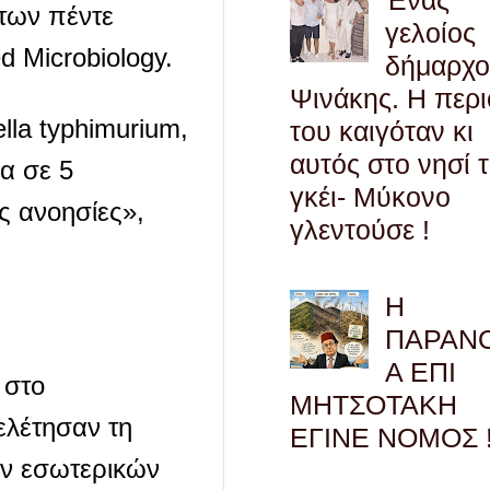
των πέντε
γελοίος
d Microbiology.
δήμαρχο
Ψινάκης. Η περ
la typhimurium,
του καιγόταν κι
αυτός στο νησί 
α σε 5
γκέι- Μύκονο
ς ανοησίες»,
γλεντούσε !
Η
ΠΑΡΑΝ
Α ΕΠΙ
 στο
ΜΗΤΣΟΤΑΚΗ
ελέτησαν τη
ΕΓΙΝΕ ΝΟΜΟΣ !
ων εσωτερικών