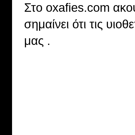
Στo oxafies.com ακού
σημαίνει ότι τις υιοθ
μας .