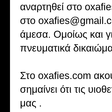
αναρτηθεί στο oxafi
στο oxafies@gmail.
άμεσα. Ομοίως και γ
πνευματικά δικαιώμα
Στo oxafies.com ακού
σημαίνει ότι τις υιοθ
μας .