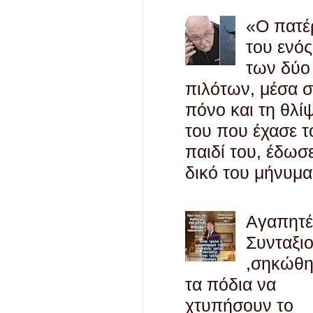
«Ο πατέ
του ενός
των δύο
πιλότων, μέσα 
πόνο και τη θλί
του που έχασε τ
παιδί του, έδωσ
δικό του μήνυμα
Αγαπητ
Συνταξι
,σηκώθ
τα πόδια να
χτυπήσουν το