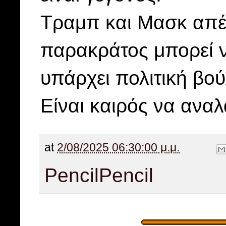
Τραμπ και Μασκ απέδ
παρακράτος μπορεί ν
υπάρχει πολιτική βο
Είναι καιρός να ανα
at
2/08/2025 06:30:00 μ.μ.
Pencil
Pencil