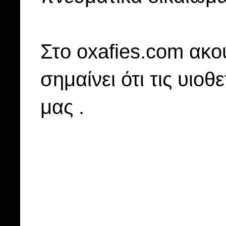
Στo oxafies.com ακού
σημαίνει ότι τις υιοθ
μας .