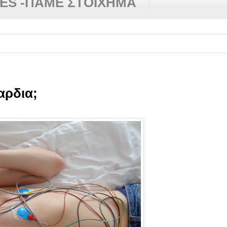
RES -ΠΑΜΕ ΣΤΟΙΧΗΜΑ
✿
αρδια;