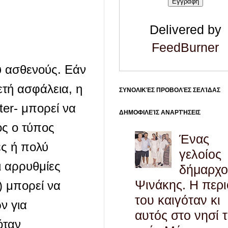
Delivered by
FeedBurner
υ ασθενούς. Εάν
ετή ασφάλεια, η
ΣΥΝΟΛΙΚΈΣ ΠΡΟΒΟΛΈΣ ΣΕΛΊΔΑΣ
er- μπορεί να
ΔΗΜΟΦΙΛΕΊΣ ΑΝΑΡΤΉΣΕΙΣ
ός ο τύπος
Ένας
ές ή πολύ
γελοίος
ι αρρυθμίες
δήμαρχο
Ψινάκης. Η περ
) μπορεί να
του καιγόταν κι
ν για
αυτός στο νησί 
όταν