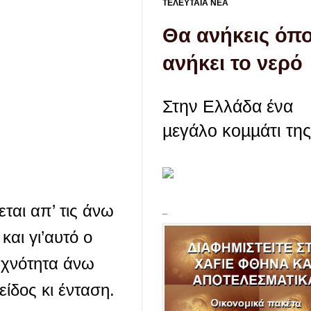
ΤΕΛΕΥΤΑΙΑ ΝΕΑ
Θα ανήκεις όπ
ανήκει το νερό
Στην Ελλάδα ένα
µεγάλο κοµµάτι της 
ται απ’ τις άνω
_
και γι’αυτό ο
υχνότητα άνω
ίδος κι ένταση.