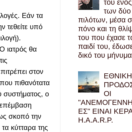
του ενός
των δύο
ιλογές. Εάν τα
πιλότων, μέσα 
ν τεθείτε υπό
πόνο και τη θλί
του που έχασε τ
ιλογή).
παιδί του, έδωσ
Ο ιατρός θα
δικό του μήνυμα
τις
πιτρέπει στον
ΕΘΝΙΚ
 που πιθανότατα
ΠΡΟΔΟΣ
ΟΙ
ύ συστήματος, ο
"ΑΝΕΜΟΓΕΝΝΗ
’ επέμβαση
ΕΣ" ΕΙΝΑΙ ΚΕΡ
ως σκοπό την
H.A.A.R.P.
 τα κύτταρα της