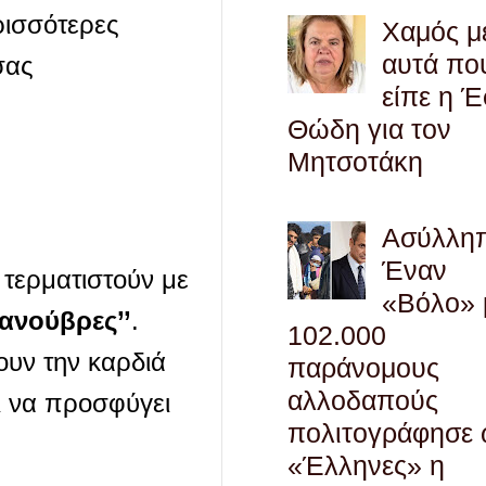
ρισσότερες
Χαμός μ
αυτά πο
σας
είπε η 
Θώδη για τον
Μητσοτάκη
Ασύλληπ
Έναν
 τερματιστούν με
«Βόλο» 
μανούβρες’’
.
102.000
ουν την καρδιά
παράνομους
αλλοδαπούς
ι να προσφύγει
πολιτογράφησε
«Έλληνες» η