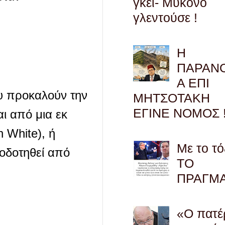
γκέι- Μύκονο
γλεντούσε !
Η
ΠΑΡΑΝ
Α ΕΠΙ
υ προκαλούν την
ΜΗΤΣΟΤΑΚΗ
ΕΓΙΝΕ ΝΟΜΟΣ !
ι από μια εκ
 White), ή
Με το τό
ροδοτηθεί από
ΤΟ
ΠΡΑΓΜ
«Ο πατέ