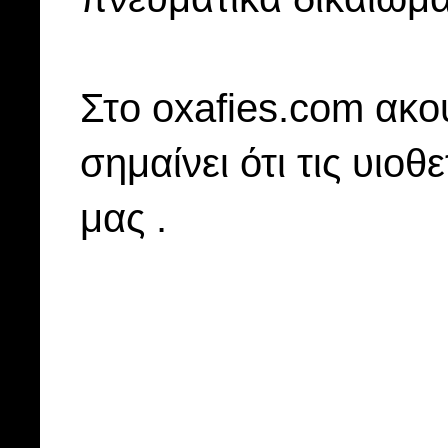
Στo oxafies.com ακού
σημαίνει ότι τις υιοθ
μας .